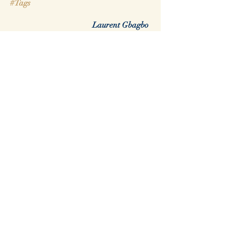
#Tags
Laurent Gbagbo
Geopolitics
Simone Gbagbo
International Criminal Court
Justice
Africa
Rwanda
DRC
Congo
Regime change
colonialisme
war
Alassane Ouattara
International affairs
Search By Tags