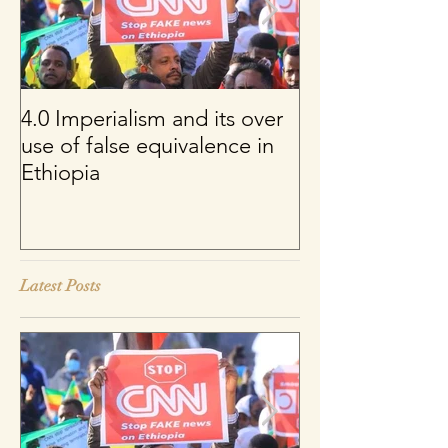
4.0 Imperialism and its over
Per uno sguard
use of false equivalence in
sul franco CFA
Ethiopia
Latest Posts