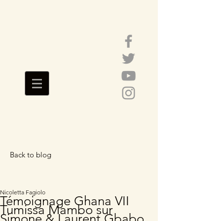
Back to blog
Featured Posts
Nicoletta Fagiolo
Témoignage Ghana VII
Tumissa Mambo sur
Simone & Laurent Gbabo,