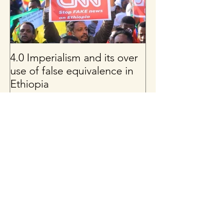
4.0 Imperialism and its over
Per uno sguard
use of false equivalence in
sul franco CFA
Ethiopia
Latest Posts