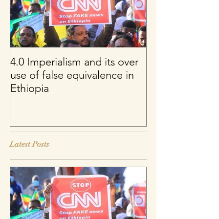
4.0 Imperialism and its over
Per uno sguard
use of false equivalence in
sul franco CFA
Ethiopia
Latest Posts