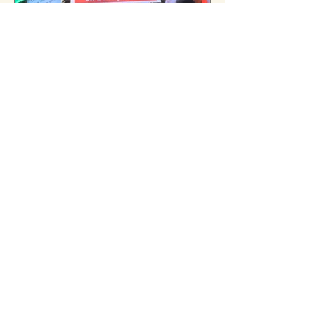
4.0 Imperialism and its over
use of false equivalence in
Ethiopia
Sign Up For Updates
Subscribe Now