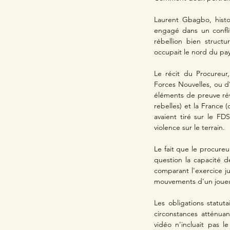
Laurent Gbagbo, histor
engagé dans un conflit
rébellion bien structu
occupait le nord du pay
Le récit du Procureur
Forces Nouvelles, ou d’
éléments de preuve rév
rebelles) et la France 
avaient tiré sur le FDS
violence sur le terrain.
Le fait que le procureu
question la capacité 
comparant l'exercice j
mouvements d'un joueu
Les obligations statut
circonstances atténua
vidéo n'incluait pas l