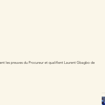
Laurent Gbagbo's books
Books
Blog
Videos
Cont
tent les preuves du Procureur et qualifient Laurent Gbagbo de