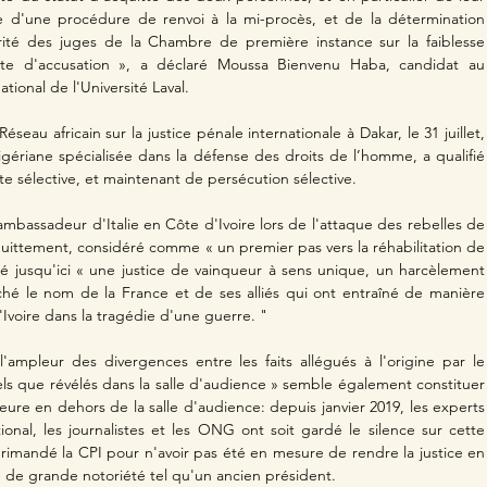
e d'une procédure de renvoi à la mi-procès, et de la détermination 
rité des juges de la Chambre de première instance sur la faiblesse 
cte d'accusation », a déclaré Moussa Bienvenu Haba, candidat au 
ational de l'Université Laval.
seau africain sur la justice pénale internationale à Dakar, le 31 juillet, 
gériane spécialisée dans la défense des droits de l’homme, a qualifié 
ite sélective, et maintenant de persécution sélective.
ambassadeur d'Italie en Côte d'Ivoire lors de l'attaque des rebelles de 
cquittement, considéré comme « un premier pas vers la réhabilitation de 
té jusqu'ici « une justice de vainqueur à sens unique, un harcèlement 
ché le nom de la France et de ses alliés qui ont entraîné de manière 
'Ivoire dans la tragédie d'une guerre. "
'ampleur des divergences entre les faits allégués à l'origine par le 
tels que révélés dans la salle d'audience » semble également constituer 
re en dehors de la salle d'audience: depuis janvier 2019, les experts 
ional, les journalistes et les ONG ont soit gardé le silence sur cette 
éprimandé la CPI pour n'avoir pas été en mesure de rendre la justice en 
de grande notoriété tel qu'un ancien président.