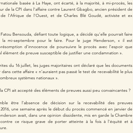
nationale basée à La Haye, ont écarté, à la majorité, à mi-procès, les 
r de la CPI dans l'affaire contre Laurent Gbagbo, ancien président de 
 de l'Afrique de l'Ouest, et de Charles Blé Goudé, activiste et ex 
Fatou Bensouda, défiant toute logique, a décidé qu’elle pourrait faire 
à la mi-septembre pour le faire. Pour le juge Henderson, « il est 
présomption d'innocence de poursuivre le procès avec l'espoir que 
seul élément de preuve susceptible de justifier une condamnation ».
ites du 16 juillet, les juges majoritaires ont déclaré que les documents 
dans cette affaire « n’auraient pas passé le test de recevabilité le plus 
nombreux systèmes nationaux ».
la CPI ait accepté des éléments de preuves aussi peu convaincantes ? 
mble être l’absence de décision sur la recevabilité des preuves 
r 2016, une semaine après le début du procès commencé en janvier de 
enderson avait, dans une opinion dissidente, mis en garde la Chambre 
ontre ce risque grave de porter atteinte à la fois à l'équité et à 
dure.