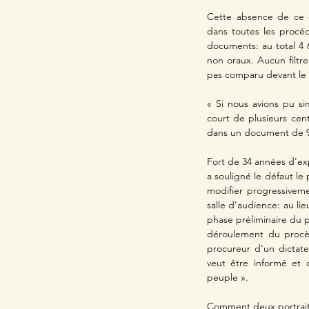
Cette absence de ce q
dans toutes les procéd
documents: au total 4
non oraux. Aucun filtr
pas comparu devant le 
« Si nous avions pu si
court de plusieurs cen
dans un document de 
Fort de 34 années d'expé
a souligné le défaut le
modifier progressivemen
salle d'audience: au li
phase préliminaire du p
déroulement du procès
procureur d'un dictate
veut être informé et 
peuple ». 
Comment deux portraits 