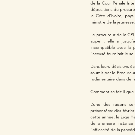
de la Cour Pénale Inter
dépositions du procureu
la Côte d'Ivoire, pays
ministre de la jeunesse.
Le procureur de la CPI 
appel ; elle a jusqu’
incompatible avec la 
l'accusé fournirait le 
Dans leurs décisions écr
soumis par le Procureur 
rudimentaire dans de 
Comment se fait-il que 
L’une des raisons se
présentées: dès févrie
cette année, le juge H
de première instance c
l'efficacité de la procé