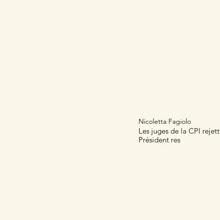
Home
Articles
Nicoletta Fagiolo
Les juges de la CPI rejet
Président res