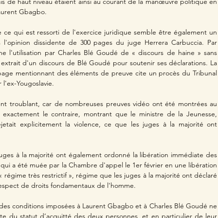
is de haut niveau étaient ainsi au courant de la manœuvre politique en 
Laurent Gbagbo.
e ce qui est ressorti de l'exercice juridique semble être également un 
l'opinion dissidente de 300 pages du juge Herrera Carbuccia. Par 
e l'utilisation par Charles Blé Goudé de « discours de haine » sans 
extrait d'un discours de Blé Goudé pour soutenir ses déclarations. La 
page mentionnant des éléments de preuve cite un procès du Tribunal 
 l'ex-Yougoslavie.
ent troublant, car de nombreuses preuves vidéo ont été montrées au 
 exactement le contraire, montrant que le ministre de la Jeunesse, 
etait explicitement la violence, ce que les juges à la majorité ont 
 juges à la majorité ont également ordonné la libération immédiate des 
qui a été muée par la Chambre d'appel le 1er février en une libération 
 régime très restrictif », régime que les juges à la majorité ont déclaré 
e respect de droits fondamentaux de l'homme.
ée des conditions imposées à Laurent Gbagbo et à Charles Blé Goudé ne 
e du statut d’acquitté des deux personnes, et en particulier de leur 