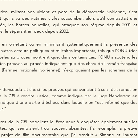
ien, militant non violent et père de la démocratie ivoirienne, s'est 
 qui a vu des victimes civiles succomber, alors qu'il combattait une 
rée, les Forces nouvelles, qui attaquait son régime depuis 2001 et 
s, le séparant en deux depuis 2002.
, en omettant ou en minimisant systématiquement la présence des 
autres acteurs politiques et militaires importants, tels que l’ONU (des 
élés au procès montrent que, dans certains cas, l’ONU a soutenu les 
(des preuves au procès indiquaient que des chars de l'armée française 
 (l'armée nationale ivoirienne)) n'expliquaient pas les schémas de la 
r Bensouda ait choisi les preuves qui convenaient à son récit remet en 
de la CPI à rendre justice, comme indiqué par le juge Henderson en 
uridique à une partie d'échecs dans laquelle on "est informé que des 
r."
aires de la CPI appellent le Procureur à enquêter également sur les 
ntes, qui semblaient trop souvent absentes. Par exemple, la preuve 
e projet de film documentaire que j'ai produit « Simone et Laurent 