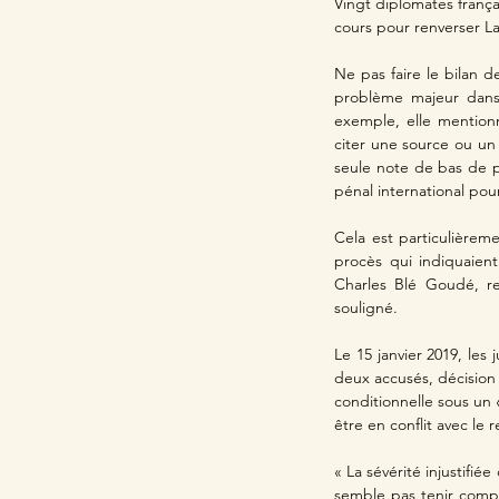
Vingt diplomates frança
cours pour renverser 
Ne pas faire le bilan d
problème majeur dans 
exemple, elle mentionn
citer une source ou un 
seule note de bas de 
pénal international pour
Cela est particulièrem
procès qui indiquaient
Charles Blé Goudé, rej
souligné.
Le 15 janvier 2019, les
deux accusés, décision 
conditionnelle sous un «
être en conflit avec l
« La sévérité injustifi
semble pas tenir compt