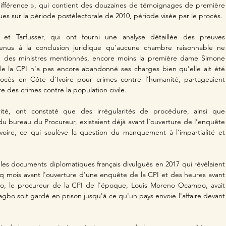
différence », qui contient des douzaines de témoignages de première 
s sur la période postélectorale de 2010, période visée par le procès.
et Tarfusser, qui ont fourni une analyse détaillée des preuves 
enus à la conclusion juridique qu'aucune chambre raisonnable ne 
n des ministres mentionnés, encore moins la première dame Simone 
e la CPI n'a pas encore abandonné ses charges bien qu’elle ait été 
ocès en Côte d’Ivoire pour crimes contre l'humanité, partageaient 
e des crimes contre la population civile.
ité, ont constaté que des irrégularités de procédure, ainsi que 
u bureau du Procureur, existaient déjà avant l’ouverture de l’enquête 
oire, ce qui soulève la question du manquement à l’impartialité et 
les documents diplomatiques français divulgués en 2017 qui révélaient 
inq mois avant l'ouverture d'une enquête de la CPI et des heures avant 
bo, le procureur de la CPI de l'époque, Louis Moreno Ocampo, avait 
bo soit gardé en prison jusqu'à ce qu'un pays envoie l'affaire devant 