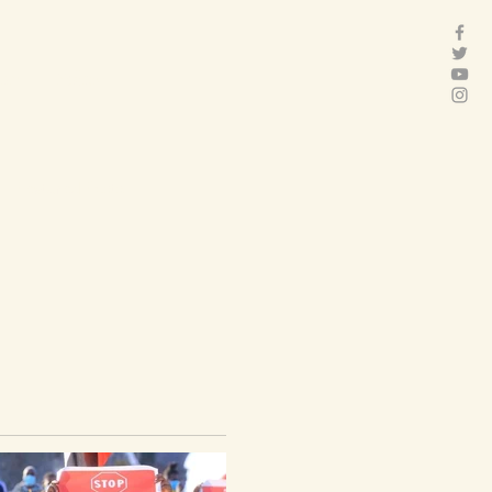
act
Folder
Featured Posts