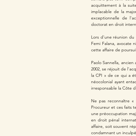
acquittement à la suit
implacable de la majo
exceptionnelle de l'a
doctorat en droit intern
Lors d'une réunion du Ré
Femi Falana, avocate ni
cette affaire de poursu
Paolo Sannella, ancien 
2002, se réjouit de l'a
la CPI » de ce qui a é
néocolonial ayant enta
irresponsable la Côte d
Ne pas reconnaître « l
Procureur et ces faits 
une préoccupation majeu
en droit pénal internat
affaire, soit souvent r
condamnant un inculpé 