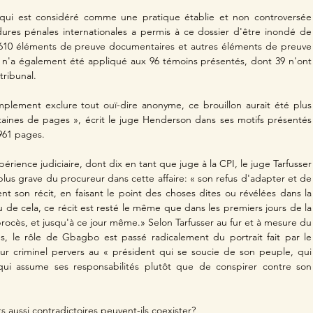
ui est considéré comme une pratique établie et non controversée 
ures pénales internationales a permis à ce dossier d'être inondé de 
 610 éléments de preuve documentaires et autres éléments de preuve 
e n'a également été appliqué aux 96 témoins présentés, dont 39 n'ont 
tribunal.
mplement exclure tout ouï-dire anonyme, ce brouillon aurait été plus 
taines de pages », écrit le juge Henderson dans ses motifs présentés 
961 pages.
rience judiciaire, dont dix en tant que juge à la CPI, le juge Tarfusser 
 plus grave du procureur dans cette affaire: « son refus d'adapter et de 
t son récit, en faisant le point des choses dites ou révélées dans la 
eu de cela, ce récit est resté le même que dans les premiers jours de la 
rocès, et jusqu'à ce jour même.» Selon Tarfusser au fur et à mesure du 
, le rôle de Gbagbo est passé radicalement du portrait fait par le 
ur criminel pervers au « président qui se soucie de son peuple, qui 
qui assume ses responsabilités plutôt que de conspirer contre son 
aussi contradictoires peuvent-ils coexister?