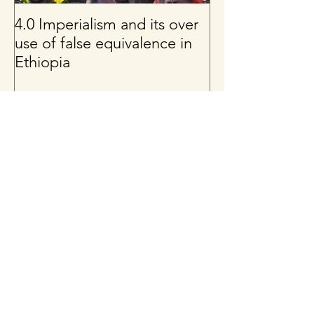
4.0 Imperialism and its over
Per uno sguard
use of false equivalence in
sul franco CFA
Ethiopia
Latest Posts
4.0 Imperialism and its over